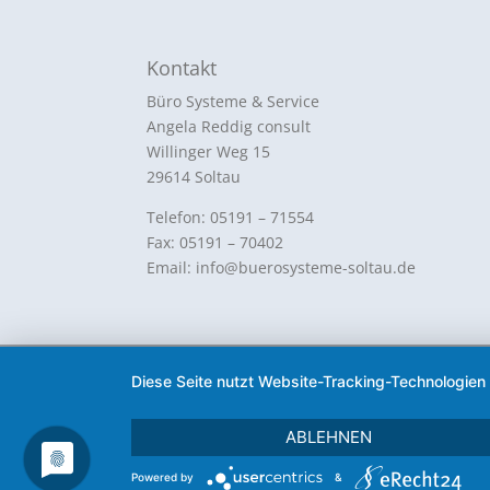
Kontakt
Büro Systeme & Service
Angela Reddig consult
Willinger Weg 15
29614 Soltau
Telefon: 05191 – 71554
Fax: 05191 – 70402
Email: info@buerosysteme-soltau.de
Designed by Bürosysteme Soltau 2026
Diese Seite nutzt Website-Tracking-Technologien
ABLEHNEN
Powered by
&