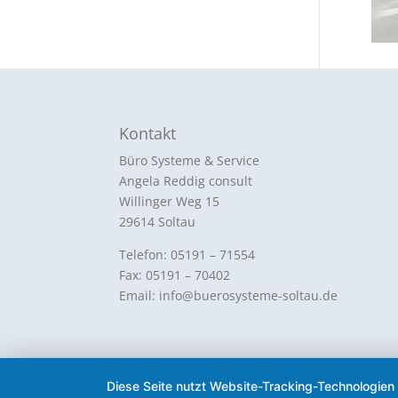
Kontakt
Büro Systeme & Service
Angela Reddig consult
Willinger Weg 15
29614 Soltau
Telefon: 05191 – 71554
Fax: 05191 – 70402
Email: info@buerosysteme-soltau.de
Designed by Bürosysteme Soltau 2026
Diese Seite nutzt Website-Tracking-Technologien